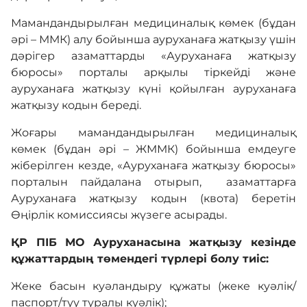
Мамандандырылған медициналық көмек (бұдан
Бағыттар
әрі – ММК) алу бойынша ауруханаға жатқызу үшін
дәрігер азаматтарды «Ауруханаға жатқызу
бюросы» порталы арқылы тіркейді және
Кері байланыс
ауруханаға жатқызу күні қойылған ауруханаға
жатқызу кодын береді.
Жоғары мамандандырылған медициналық
International
көмек (бұдан әрі – ЖММК) бойынша емдеуге
жіберілген кезде, «Ауруханаға жатқызу бюросы»
Ғылым және білім
порталын пайдалана отырып, азаматтарға
Ауруханаға жатқызу кодын (квота) беретін
Өңірлік комиссиясы жүзеге асырады.
Адалдық алаңы
ҚР ПІБ МО Ауруханасына жатқызу кезінде
құжаттардың төмендегі түрлері болу тиіс:
Нашар көретіндерге
Жеке басын куәландыру құжаты (жеке куәлік/
арналған нұсқа
паспорт/туу туралы куәлік);