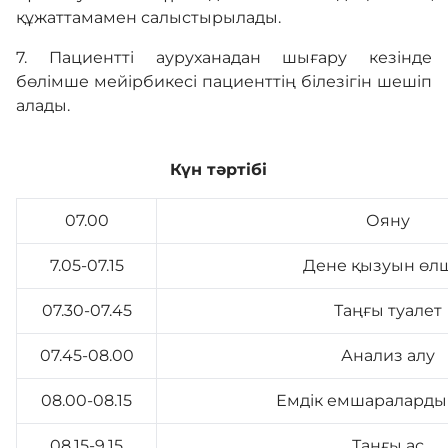
құжаттамамен салыстырылады.
7. Пациентті ауруханадан шығару кезінде
бөлімше мейірбикесі пациенттің білезігін шешіп
алады.
Күн тәртібі
07.00
Ояну
7.05-07.15
Дене қызуын өл
07.30-07.45
Таңғы туалет
07.45-08.00
Анализ алу
08.00-08.15
Емдік емшараларды
08.15-9.15
Таңғы ас