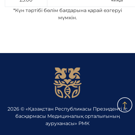
*Күн тәртібі бөлім бағдарына қарай өзгеруі
мүмкін.
2026 © «Қазақстан Республикасы Президенті Іс
басқармасы Медициналық орталығының
ауруханасы» РМК