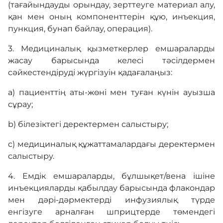
(тағайындауды орындау, зерттеуге материал алу,
қан мен оның компоненттерін құю, инъекция,
пункция, бунап байлау, операция).
3. Медициналық қызметкерлер емшараларды
жасау барысында келесі тәсілдермен
сәйкестендіруді жүргізуін қадағалаңыз:
a) пациенттің аты-жөні мен туған күнін ауызша
сұрау;
b) білезіктегі деректермен салыстыру;
с) медициналық құжаттамалардағы деректермен
салыстыру.
4. Емдік емшараларды, бұлшықет/вена ішіне
инъекцияларды қабылдау барысында флакондар
мен дәрі-дәрмектерді инфузиялық түрде
енгізуге арналған шприцтерде төмендегі