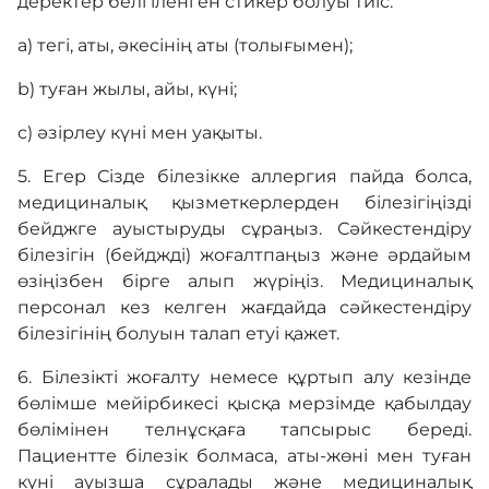
деректер белгіленген стикер болуы тиіс:
а) тегі, аты, әкесінің аты (толығымен);
b) туған жылы, айы, күні;
с) әзірлеу күні мен уақыты.
5. Егер Сізде білезікке аллергия пайда болса,
медициналық қызметкерлерден білезігіңізді
бейджге ауыстыруды сұраңыз. Сәйкестендіру
білезігін (бейджді) жоғалтпаңыз және әрдайым
өзіңізбен бірге алып жүріңіз. Медициналық
персонал кез келген жағдайда сәйкестендіру
білезігінің болуын талап етуі қажет.
6. Білезікті жоғалту немесе құртып алу кезінде
бөлімше мейірбикесі қысқа мерзімде қабылдау
бөлімінен телнұсқаға тапсырыс береді.
Пациентте білезік болмаса, аты-жөні мен туған
күні ауызша сұралады және медициналық