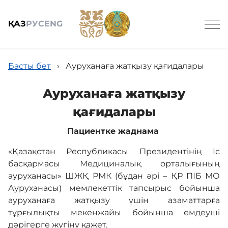
ҚАЗ
РУС
ENG
Іздеу
Басты бет
›
Ауруханаға жатқызу қағидалары
Ауруханаға жатқызу
қағидалары
Жалпы мәлімет
Пациентке жаднама
Қызметтер және бағалар
«Қазақстан Республикасы Президентінiң Іс
басқармасы Медициналық орталығының
ауруханасы» ШЖҚ РМК (бұдан әрі – ҚР ПІБ МО
Пациент үшін
Ауруханасы) мемлекеттік тапсырыс бойынша
ауруханаға жатқызу үшін азаматтарға
тұрғылықты мекенжайы бойынша емдеуші
Біздің дәрігерлер
дәрігерге жүгіну қажет.