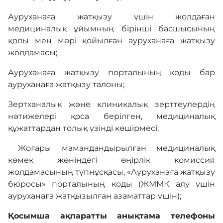
Ауруханаға жатқызу үшін жолдаған
медициналық ұйымның бірінші басшысының
қолы мен мөрі қойылған ауруханаға жатқызу
жолдамасы;
Ауруханаға жатқызу порталының коды бар
ауруханаға жатқызу талоны;
Зертханалық және клиникалық зерттеулердің
нәтижелері қоса берілген, медициналық
құжаттардан толық үзінді көшірмесі;
Жоғары мамандандырылған медициналық
көмек жөніндегі өңірлік комиссия
жолдамасының түпнұсқасы, «Ауруханаға жатқызу
бюросы» порталының коды (ЖММК алу үшін
ауруханаға жатқызылған азаматтар үшін);
Қосымша ақпаратты анықтама телефоны