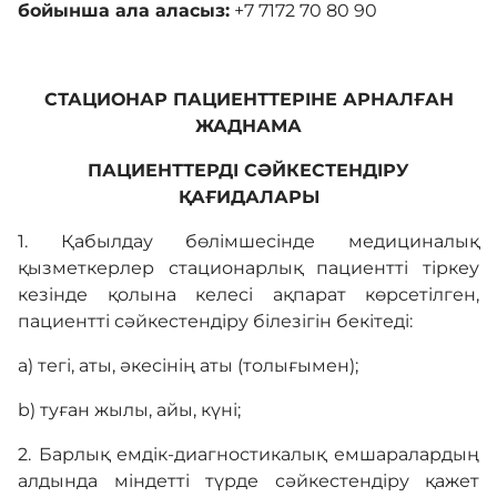
бойынша ала аласыз:
+7 7172 70 80 90
СТАЦИОНАР ПАЦИЕНТТЕРІНЕ АРНАЛҒАН
ЖАДНАМА
ПАЦИЕНТТЕРДІ СӘЙКЕСТЕНДІРУ
ҚАҒИДАЛАРЫ
1. Қабылдау бөлімшесінде медициналық
қызметкерлер стационарлық пациентті тіркеу
кезінде қолына келесі ақпарат көрсетілген,
пациентті сәйкестендіру білезігін бекітеді:
а) тегі, аты, әкесінің аты (толығымен);
b) туған жылы, айы, күні;
2. Барлық емдік-диагностикалық емшаралардың
алдында міндетті түрде сәйкестендіру қажет