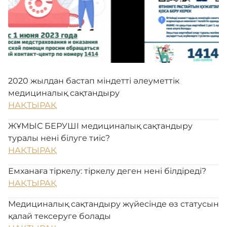
Бағыттар
Кері байланыс
2020 жылдан бастап міндетті әлеуметтік
медициналық сақтандыру
International
НАҚТЫРАҚ
ЖҰМЫС БЕРУШІ медициналық сақтандыру
Ғылым және білім
туралы нені білуге тиіс?
НАҚТЫРАҚ
Адалдық алаңы
Емханаға тіркелу: тіркелу деген нені білдіреді?
НАҚТЫРАҚ
Медициналық сақтандыру жүйесінде өз статусын
Нашар көретіндерге
қалай тексеруге болады
арналған нұсқа