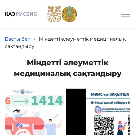
ҚАЗ
РУС
ENG
Іздеу
Басты бет
›
Міндетті әлеуметтік медициналық
сақтандыру
Міндетті әлеуметтік
Жалпы мәлімет
медициналық сақтандыру
Қызметтер және бағалар
Пациент үшін
Біздің дәрігерлер