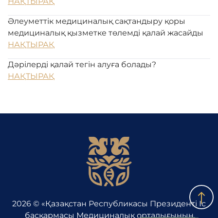
НАҚТЫРАҚ
Әлеуметтік медициналық сақтандыру қоры
медициналық қызметке төлемді қалай жасайды
НАҚТЫРАҚ
Дәрілерді қалай тегін алуға болады?
НАҚТЫРАҚ
2026 © «Қазақстан Республикасы Президенті Іс
басқармасы Медициналық орталығының