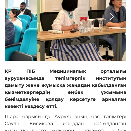
Бағыттар
Кері байланыс
International
ҚР ПІБ Медициналық орталығы
Ғылым және білім
ауруханасында тәлімгерлік институтын
дамыту және жұмысқа жаңадан қабылданған
қызметкерлердің еңбек ұжымына
Адалдық алаңы
бейімделуіне қолдау көрсетуге арналған
кезекті кездесу өтті.
Шара барысында Аурухананың бас тәлімгері
Нашар көретіндерге
Сәуле Кисикова жаңадан қабылданған
арналған нұсқа
қызметкерлерге мекеменің қызметі, еңбек