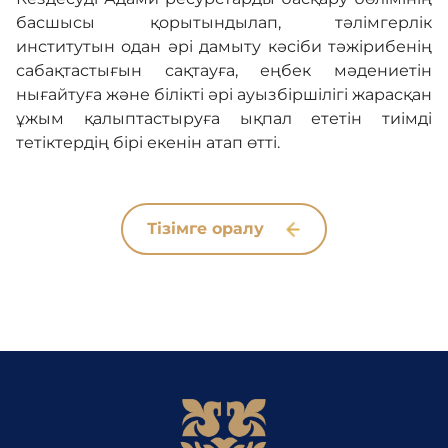
басшысы қорытындылап, тәлімгерлік
институтын одан әрі дамыту кәсіби тәжірибенің
сабақтастығын сақтауға, еңбек мәдениетін
нығайтуға және білікті әрі ауызбіршілігі жарасқан
ұжым қалыптастыруға ықпал ететін тиімді
тетіктердің бірі екенін атап өтті.
Тізімге оралу