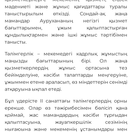
мәдениеті және жұмыс қағидаттары туралы
таныстырылым өткізді. Сондай-ақ жаңа
мамандар Аурухананың негізгі қызмет
бағыттарымен, ұжым қалыптастырған
құндылықтармен және ішкі жұмыс тәртібімен
танысты.
Тәлімгерлік – мекемедегі кадрлық жұмыстың
маңызды бағыттарының бірі. Ол жаңа
қызметкерлердің жұмыс ортасына тез
бейімделуіне, кәсіби талаптарды меңгеруіне,
ұжыммен етене араласып, өз міндеттерін сенімді
атқаруына ықпал етеді.
Бұл үдерісте II санаттағы тәлімгерлердің орны
ерекше. Олар өз тәжірибесімен бөлісіп қана
қоймай, жас мамандардың кәсіби тұрғыдан
қалыптасуына, жауапкершілік сезімінің
нығаюына және мекеменің ұстанымдары мен