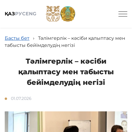
ҚАЗ
РУС
ENG
Іздеу
Басты бет
›
Тәлімгерлік – кәсіби қалыптасу мен
табысты бейімделудің негізі
Тәлімгерлік – кәсіби
Жалпы мәлімет
қалыптасу мен табысты
бейімделудің негізі
Қызметтер және бағалар
01.07.2026
Пациент үшін
Біздің дәрігерлер