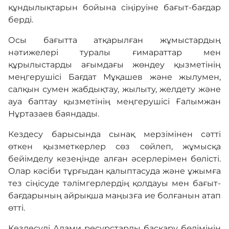
құндылықтарын бойына сіңіруіне бағыт-бағдар
берді.
Осы бағытта атқарылған жұмыстардың
нәтижелері туралы ғимараттар мен
құрылыстарды ағымдағы жөндеу қызметінің
меңгерушісі Бағдат Мұқашев және жылумен,
салқын сумен жабдықтау, жылыту, желдету және
ауа баптау қызметінің меңгерушісі Ғалымжан
Нұртазаев баяндады.
Кездесу барысында сынақ мерзімінен сәтті
өткен қызметкерлер сөз сөйлеп, жұмысқа
бейімделу кезеңінде алған әсерлерімен бөлісті.
Олар кәсіби тұрғыдан қалыптасуда және ұжымға
тез сіңісуде тәлімгерлердің қолдауы мен бағыт-
бағдарының айрықша маңызға ие болғанын атап
өтті.
Кездесуді Адами ресурстарды басқару бөлімінің